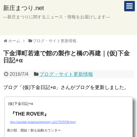
新庄まつり.net
―新庄まつりに関するニュース・情報をお届けします―
ホーム
ブログ・サイト更新情報
下金澤町若連で館の製作と橋の再建｜(仮)下金
日記+α
2016/7/4
ブログ・サイト更新情報
ブログ「(仮)下金日記+α」さんがブログを更新しました。
(仮)下金日記+α
『THE ROVER』
http://ameblo.jp/airtouchqq/entry-12177079708.html
夜の部、開始！館も始動カウンター