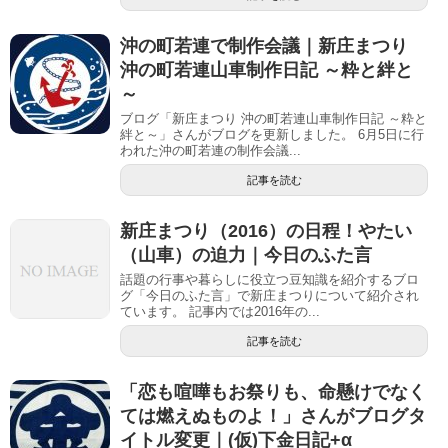
沖の町若連で制作会議｜新庄まつり
沖の町若連山車制作日記 ～粋と絆と
～
ブログ「新庄まつり 沖の町若連山車制作日記 ～粋と
絆と～」さんがブログを更新しました。 6月5日に行
われた沖の町若連の制作会議...
記事を読む
新庄まつり（2016）の日程！やたい
（山車）の迫力｜今日のふた言
話題の行事や暮らしに役立つ豆知識を紹介するブロ
グ「今日のふた言」で新庄まつりについて紹介され
ています。 記事内では2016年の...
記事を読む
「恋も喧嘩もお祭りも、命懸けでなく
ては燃えぬものよ！」さんがブログタ
イトル変更｜(仮)下金日記+α