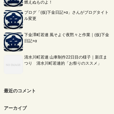
燃えぬものよ！
ブログ「(仮)下金日記+α」さんがブログタイト
ル変更
下金澤町若連 風そよぐ夜黙々と作業｜(仮)下金
日記+α
清水川町若連 山車制作22日目の様子｜新庄ま
つり 清水川町若連的「お祭りのススメ」
最近のコメント
アーカイブ