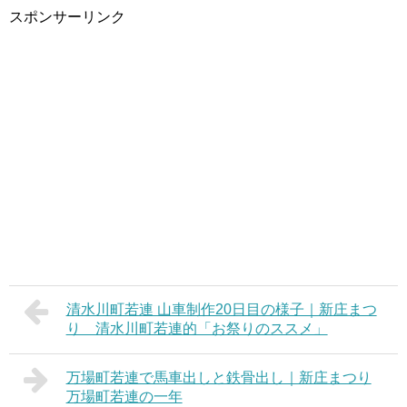
スポンサーリンク
清水川町若連 山車制作20日目の様子｜新庄まつ
り 清水川町若連的「お祭りのススメ」
万場町若連で馬車出しと鉄骨出し｜新庄まつり
万場町若連の一年